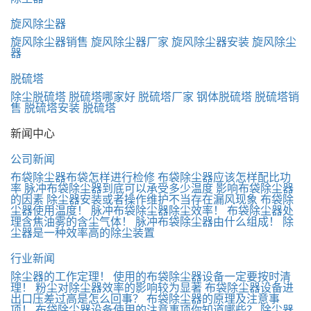
旋风除尘器
旋风除尘器销售
旋风除尘器厂家
旋风除尘器安装
旋风除尘
器
脱硫塔
除尘脱硫塔
脱硫塔哪家好
脱硫塔厂家
钢体脱硫塔
脱硫塔销
售
脱硫塔安装
脱硫塔
新闻中心
公司新闻
布袋除尘器布袋怎样进行检修
布袋除尘器应该怎样配比功
率
脉冲布袋除尘器到底可以承受多少温度
影响布袋除尘器
的因素
除尘器安装或者操作维护不当存在漏风现象
布袋除
尘器使用温度！
脉冲布袋除尘器除尘效率！
布袋除尘器处
理含焦油雾的含尘气体！
脉冲布袋除尘器由什么组成！
除
尘器是一种效率高的除尘装置
行业新闻
除尘器的工作定理！
使用的布袋除尘器设备一定要按时清
理！
粉尘对除尘器效率的影响较为显著
布袋除尘器设备进
出口压差过高是怎么回事？
布袋除尘器的原理及注意事
项！
布袋除尘器设备使用的注意事项你知道哪些？
除尘器