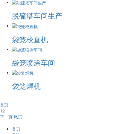
脱硫塔车间生产
袋笼校直机
袋笼喷涂车间
袋笼焊机
首页
1
2
下一页
尾页
首页