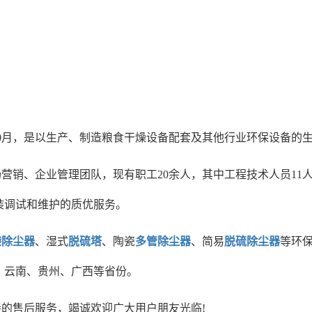
年10月，是以生产、制造粮食干燥设备配套及其他行业环保设备的
营销、企业管理团队，现有职工20余人，其中工程技术人员11
装调试和维护的质优服务。
袋除尘器
、湿式
脱硫塔
、陶瓷
多管除尘器
、简易
脱硫除尘器
等环
、云南、贵州、广西等省份。
的售后服务，竭诚欢迎广大用户朋友光临!