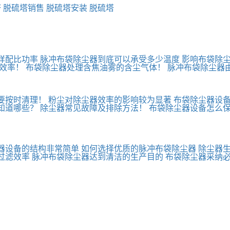
塔
脱硫塔销售
脱硫塔安装
脱硫塔
样配比功率
脉冲布袋除尘器到底可以承受多少温度
影响布袋除
效率！
布袋除尘器处理含焦油雾的含尘气体！
脉冲布袋除尘器
要按时清理！
粉尘对除尘器效率的影响较为显著
布袋除尘器设
知道哪些？
除尘器常见故障及排除方法！
布袋除尘器设备怎么
器设备的结构非常简单
如何选择优质的脉冲布袋除尘器
除尘器生
过滤效率
脉冲布袋除尘器达到清洁的生产目的
布袋除尘器采纳