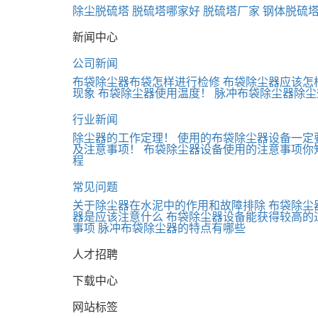
除尘脱硫塔
脱硫塔哪家好
脱硫塔厂家
钢体脱硫
新闻中心
公司新闻
布袋除尘器布袋怎样进行检修
布袋除尘器应该怎
现象
布袋除尘器使用温度！
脉冲布袋除尘器除尘
行业新闻
除尘器的工作定理！
使用的布袋除尘器设备一定
及注意事项！
布袋除尘器设备使用的注意事项你
程
常见问题
关于除尘器在水泥中的作用和故障排除
布袋除尘
器是应该注意什么
布袋除尘器设备能获得较高的
事项
脉冲布袋除尘器的特点有哪些
人才招聘
下载中心
网站标签