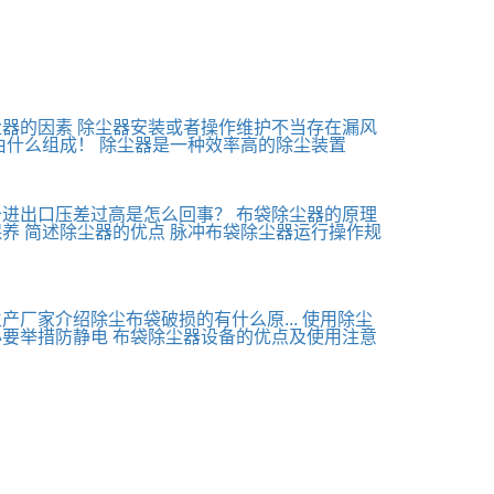
尘器的因素
除尘器安装或者操作维护不当存在漏风
由什么组成！
除尘器是一种效率高的除尘装置
备进出口压差过高是怎么回事？
布袋除尘器的原理
保养
简述除尘器的优点
脉冲布袋除尘器运行操作规
产厂家介绍除尘布袋破损的有什么原...
使用除尘
必要举措防静电
布袋除尘器设备的优点及使用注意