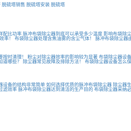
塔
脱硫塔销售
脱硫塔安装
脱硫塔
样配比功率
脉冲布袋除尘器到底可以承受多少温度
影响布袋除
效率！
布袋除尘器处理含焦油雾的含尘气体！
脉冲布袋除尘器
要按时清理！
粉尘对除尘器效率的影响较为显著
布袋除尘器设
知道哪些？
除尘器常见故障及排除方法！
布袋除尘器设备怎么
器设备的结构非常简单
如何选择优质的脉冲布袋除尘器
除尘器生
过滤效率
脉冲布袋除尘器达到清洁的生产目的
布袋除尘器采纳