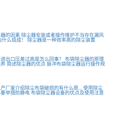
尘器的因素
除尘器安装或者操作维护不当存在漏风
由什么组成！
除尘器是一种效率高的除尘装置
备进出口压差过高是怎么回事？
布袋除尘器的原理
保养
简述除尘器的优点
脉冲布袋除尘器运行操作规
产厂家介绍除尘布袋破损的有什么原...
使用除尘
必要举措防静电
布袋除尘器设备的优点及使用注意