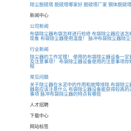
除尘脱硫塔
脱硫塔哪家好
脱硫塔厂家
钢体脱硫
新闻中心
公司新闻
布袋除尘器布袋怎样进行检修
布袋除尘器应该怎
现象
布袋除尘器使用温度！
脉冲布袋除尘器除尘
行业新闻
除尘器的工作定理！
使用的布袋除尘器设备一定
及注意事项！
布袋除尘器设备使用的注意事项你
程
常见问题
关于除尘器在水泥中的作用和故障排除
布袋除尘
器是应该注意什么
布袋除尘器设备能获得较高的
事项
脉冲布袋除尘器的特点有哪些
人才招聘
下载中心
网站标签