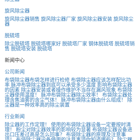
旋风除尘器
旋风除尘器销售
旋风除尘器厂家
旋风除尘器安装
旋风除尘
器
脱硫塔
除尘脱硫塔
脱硫塔哪家好
脱硫塔厂家
钢体脱硫塔
脱硫塔销
售
脱硫塔安装
脱硫塔
新闻中心
公司新闻
布袋除尘器布袋怎样进行检修
布袋除尘器应该怎样配比功
率
脉冲布袋除尘器到底可以承受多少温度
影响布袋除尘器
的因素
除尘器安装或者操作维护不当存在漏风现象
布袋除
尘器使用温度！
脉冲布袋除尘器除尘效率！
布袋除尘器处
理含焦油雾的含尘气体！
脉冲布袋除尘器由什么组成！
除
尘器是一种效率高的除尘装置
行业新闻
除尘器的工作定理！
使用的布袋除尘器设备一定要按时清
理！
粉尘对除尘器效率的影响较为显著
布袋除尘器设备进
出口压差过高是怎么回事？
布袋除尘器的原理及注意事
项！
布袋除尘器设备使用的注意事项你知道哪些？
除尘器