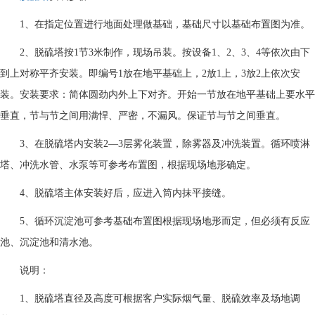
1、在指定位置进行地面处理做基础，基础尺寸以基础布置图为准。
2、脱硫塔按1节3米制作，现场吊装。按设备1、2、3、4等依次由下
到上对称平齐安装。即编号1放在地平基础上，2放1上，3放2上依次安
装。安装要求：简体圆劲内外上下对齐。开始一节放在地平基础上要水平
垂直，节与节之间用满悍、严密，不漏风。保证节与节之间垂直。
3、在脱硫塔内安装2—3层雾化装置，除雾器及冲洗装置。循环喷淋
塔、冲洗水管、水泵等可参考布置图，根据现场地形确定。
4、脱硫塔主体安装好后，应进入筒内抹平接缝。
5、循环沉淀池可参考基础布置图根据现场地形而定，但必须有反应
池、沉淀池和清水池。
说明：
1、脱硫塔直径及高度可根据客户实际烟气量、脱硫效率及场地调