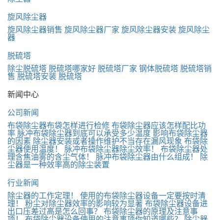
旋风除尘器
旋风除尘器销售
旋风除尘器厂家
旋风除尘器安装
旋风除尘
器
脱硫塔
除尘脱硫塔
脱硫塔哪家好
脱硫塔厂家
钢体脱硫塔
脱硫塔销
售
脱硫塔安装
脱硫塔
新闻中心
公司新闻
布袋除尘器布袋怎样进行检修
布袋除尘器应该怎样配比功
率
脉冲布袋除尘器到底可以承受多少温度
影响布袋除尘器
的因素
除尘器安装或者操作维护不当存在漏风现象
布袋除
尘器使用温度！
脉冲布袋除尘器除尘效率！
布袋除尘器处
理含焦油雾的含尘气体！
脉冲布袋除尘器由什么组成！
除
尘器是一种效率高的除尘装置
行业新闻
除尘器的工作定理！
使用的布袋除尘器设备一定要按时清
理！
粉尘对除尘器效率的影响较为显著
布袋除尘器设备进
出口压差过高是怎么回事？
布袋除尘器的原理及注意事
项！
布袋除尘器设备使用的注意事项你知道哪些？
除尘器