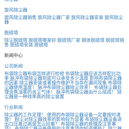
旋风除尘器
旋风除尘器销售
旋风除尘器厂家
旋风除尘器安装
旋风除尘
器
脱硫塔
除尘脱硫塔
脱硫塔哪家好
脱硫塔厂家
钢体脱硫塔
脱硫塔销
售
脱硫塔安装
脱硫塔
新闻中心
公司新闻
布袋除尘器布袋怎样进行检修
布袋除尘器应该怎样配比功
率
脉冲布袋除尘器到底可以承受多少温度
影响布袋除尘器
的因素
除尘器安装或者操作维护不当存在漏风现象
布袋除
尘器使用温度！
脉冲布袋除尘器除尘效率！
布袋除尘器处
理含焦油雾的含尘气体！
脉冲布袋除尘器由什么组成！
除
尘器是一种效率高的除尘装置
行业新闻
除尘器的工作定理！
使用的布袋除尘器设备一定要按时清
理！
粉尘对除尘器效率的影响较为显著
布袋除尘器设备进
出口压差过高是怎么回事？
布袋除尘器的原理及注意事
项！
布袋除尘器设备使用的注意事项你知道哪些？
除尘器