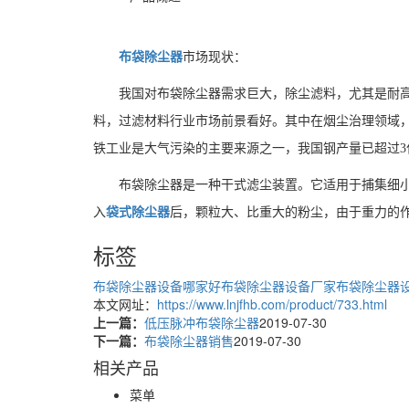
布袋除尘器
市场现状：
我国对布袋除尘器需求巨大，除尘滤料，尤其是耐高
料，过滤材料行业市场前景看好。其中在烟尘治理领域，
铁工业是大气污染的主要来源之一，我国钢产量已超过3亿
布袋除尘器是一种干式滤尘装置。它适用于捕集细
入
袋式除尘器
后，颗粒大、比重大的粉尘，由于重力的
标签
布袋除尘器设备哪家好
布袋除尘器设备厂家
布袋除尘器
本文网址：
https://www.lnjfhb.com/product/733.html
上一篇：
低压脉冲布袋除尘器
2019-07-30
下一篇：
布袋除尘器销售
2019-07-30
相关产品
菜单