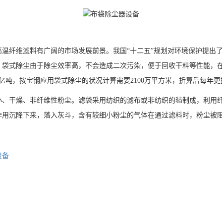
温纤维滤料有广阔的市场发展前景。我国“十二五”规划对环境保护提出
袋式除尘由于除尘效率高，不会造成二次污染，便于回收干料等性能，在
吨，按宝钢应用袋式除尘的状况计算需要2100万平方米，折算后每年更换
小、干燥、非纤维性粉尘。滤袋采用纺织的滤布或非纺织的毡制成，利用
作用沉降下来，落入灰斗，含有较细小粉尘的气体在通过滤料时，粉尘被
设备