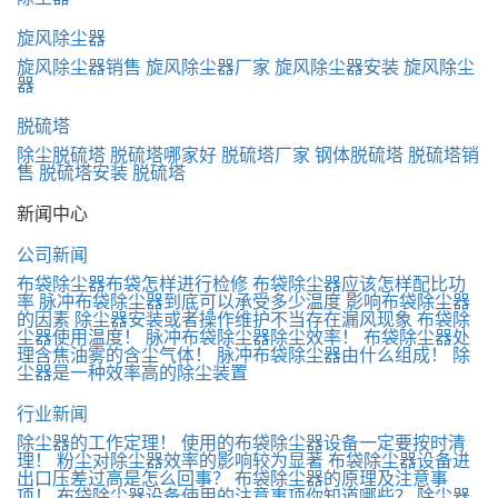
旋风除尘器
旋风除尘器销售
旋风除尘器厂家
旋风除尘器安装
旋风除尘
器
脱硫塔
除尘脱硫塔
脱硫塔哪家好
脱硫塔厂家
钢体脱硫塔
脱硫塔销
售
脱硫塔安装
脱硫塔
新闻中心
公司新闻
布袋除尘器布袋怎样进行检修
布袋除尘器应该怎样配比功
率
脉冲布袋除尘器到底可以承受多少温度
影响布袋除尘器
的因素
除尘器安装或者操作维护不当存在漏风现象
布袋除
尘器使用温度！
脉冲布袋除尘器除尘效率！
布袋除尘器处
理含焦油雾的含尘气体！
脉冲布袋除尘器由什么组成！
除
尘器是一种效率高的除尘装置
行业新闻
除尘器的工作定理！
使用的布袋除尘器设备一定要按时清
理！
粉尘对除尘器效率的影响较为显著
布袋除尘器设备进
出口压差过高是怎么回事？
布袋除尘器的原理及注意事
项！
布袋除尘器设备使用的注意事项你知道哪些？
除尘器