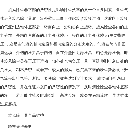
旋风除尘器下部的严密性是影响除尘效率的又一个重要因素。含尘气
体进入旋风除尘器后，沿外壁自上而下作螺旋形旋转运动，这股向下旋转
的气流到达锥体底部后，转而向上，沿轴心向上旋转。旋风除尘器内的压
力分布，是轴向各断面的压力变化较小，径向的压力变化较大(主要指静
压)，这是由气流的轴向速度和径向速度的分布决定的。气流在筒内作圆
周运动，外侧的压力高于内侧，而在外壁附近静压高，轴心处静压低。即
使旋风除尘器在正压下运动，轴心处也为负压，且一直延伸到排灰口处的
负压大，稍不严密，就会产生较大的漏风，已沉集下来的粉尘势必被上升
气流带出排气管。所以，要使除尘效率达到设计要求， 就要保证排灰口
的严密性，并在保证排灰口的严密性的情况下，及时清除除尘器锥体底部
的粉尘，若不能连续及时地排出，高浓度粉尘就会在底部流转，导致锥体
过度磨损。
旋风除尘器产品维护：
稳定运行参数