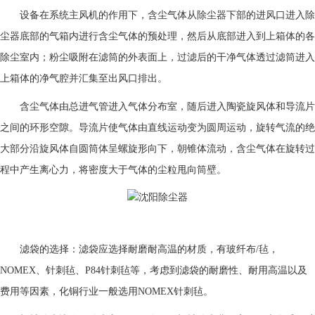
设备在系统主风机的作用下，含尘气体从除尘器下部的进风口进入除
尘器底部的气箱内进行含尘气体的预处理，然后从底部进入到上箱体的各
除尘室内；粉尘吸附在滤筒的外表面上，过滤后的干净气体透过滤筒进入
上箱体的净气腔并汇集至出风口排出。
含尘气体由总进气管进入气体分布室，随后进入陶瓷旋风体和导流片
之间的环形空隙。导流片使气体由直线运动变为圆周运动，旋转气流的绝
大部分沿旋风体自圆筒体呈螺旋形向下，朝锥体流动，含尘气体在旋转过
程中产生离心力，将密度大于气体的尘粒甩向筒壁。
滤袋的选择：滤袋应选择耐磨耐高温的材质，有玻纤布/毡，
NOMEX、针刺毡、P84针刺毡等，考虑到滤袋的耐磨性、耐用高温以及
费用等因素，化铜行业一般选用NOMEX针刺毡。