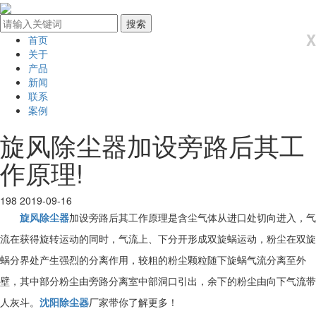
X
首页
关于
产品
新闻
联系
案例
旋风除尘器加设旁路后其工
作原理!
198
2019-09-16
旋风除尘器
加设旁路后其工作原理是含尘气体从进口处切向进入，气
流在获得旋转运动的同时，气流上、下分开形成双旋蜗运动，粉尘在双旋
蜗分界处产生强烈的分离作用，较粗的粉尘颗粒随下旋蜗气流分离至外
壁，其中部分粉尘由旁路分离室中部洞口引出，余下的粉尘由向下气流带
人灰斗。
沈阳除尘器
厂家带你了解更多！