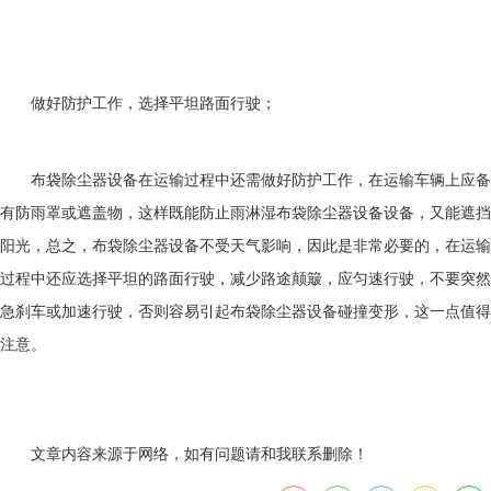
做好防护工作，选择平坦路面行驶；
布袋除尘器设备在运输过程中还需做好防护工作，在运输车辆上应备
有防雨罩或遮盖物，这样既能防止雨淋湿布袋除尘器设备设备，又能遮挡
阳光，总之，布袋除尘器设备不受天气影响，因此是非常必要的，在运输
过程中还应选择平坦的路面行驶，减少路途颠簸，应匀速行驶，不要突然
急刹车或加速行驶，否则容易引起布袋除尘器设备碰撞变形，这一点值得
注意。
文章内容来源于网络，如有问题请和我联系删除！