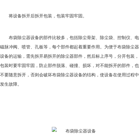
将设备拆开后拆开包装，包装牢固牢固。
布袋除尘器设备的部件比较多，包括除尘骨架、除尘袋、控制仪、电
磁脉冲阀、喷管、孔板等，每个部件都起着重要作用。为便于布袋除尘器
设备的运输，需先拆开易拆开的除尘器部件，然后标上序号，分开包装，
包装时要牢固牢固，防止部件脱落、碰撞、损坏，对不能拆开的部件，也
不要随意拆开，否则会破坏布袋除尘器设备的结构，使设备在使用过程中
发生故障。