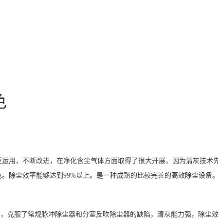
色
泛运用，不断改进，在净化含尘气体方面取得了很大开展，因为清灰技术
。除尘效率能够达到99%以上。是一种成熟的比较完善的高效除尘设备
术，克服了常规脉冲除尘器和分室反吹除尘器的缺陷，清灰能力强，除尘