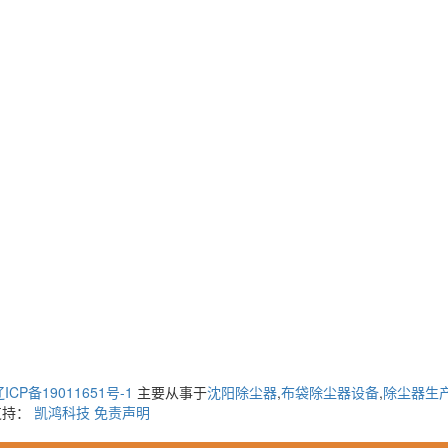
ICP备19011651号-1
主要从事于
沈阳除尘器
,
布袋除尘器设备
,
除尘器生
支持：
凯鸿科技
免责声明