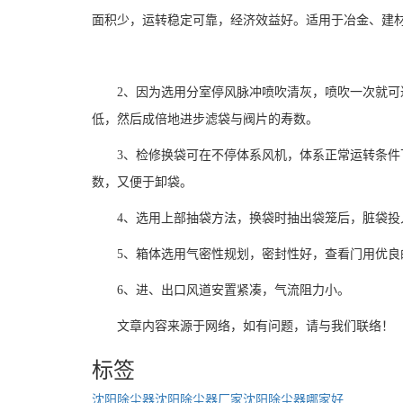
面积少，运转稳定可靠，经济效益好。适用于冶金、建
2、因为选用分室停风脉冲喷吹清灰，喷吹一次就
低，然后成倍地进步滤袋与阀片的寿数。
3、检修换袋可在不停体系风机，体系正常运转条
数，又便于卸袋。
4、选用上部抽袋方法，换袋时抽出袋笼后，脏袋
5、箱体选用气密性规划，密封性好，查看门用优
6、进、出口风道安置紧凑，气流阻力小。
文章内容来源于网络，如有问题，请与我们联络！
标签
沈阳除尘器
沈阳除尘器厂家
沈阳除尘器哪家好