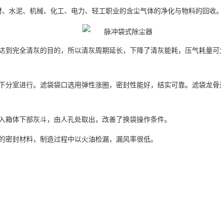
材、水泥、机械、化工、电力、轻工职业的含尘气体的净化与物料的回收
可达到完全清灰的目的，所以清灰周期延长，下降了清灰能耗，压气耗量可
件下分室进行。滤袋袋口选用弹性涨圈，密封性能好，结实可靠。滤袋龙骨
投入箱体下部灰斗，由人孔处取出，改善了换袋操作条件。
良的密封材料，制造过程中以火油检漏，漏风率很低。