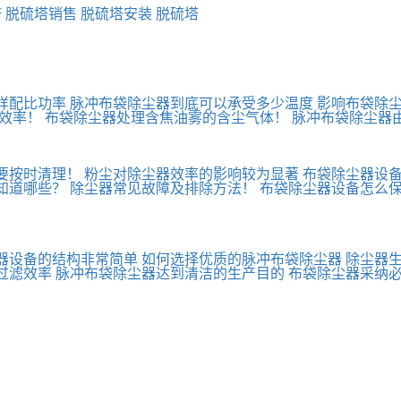
塔
脱硫塔销售
脱硫塔安装
脱硫塔
样配比功率
脉冲布袋除尘器到底可以承受多少温度
影响布袋除
效率！
布袋除尘器处理含焦油雾的含尘气体！
脉冲布袋除尘器
要按时清理！
粉尘对除尘器效率的影响较为显著
布袋除尘器设
知道哪些？
除尘器常见故障及排除方法！
布袋除尘器设备怎么
器设备的结构非常简单
如何选择优质的脉冲布袋除尘器
除尘器生
过滤效率
脉冲布袋除尘器达到清洁的生产目的
布袋除尘器采纳