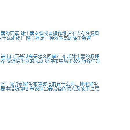
尘器的因素
除尘器安装或者操作维护不当存在漏风
由什么组成！
除尘器是一种效率高的除尘装置
备进出口压差过高是怎么回事？
布袋除尘器的原理
保养
简述除尘器的优点
脉冲布袋除尘器运行操作规
产厂家介绍除尘布袋破损的有什么原...
使用除尘
必要举措防静电
布袋除尘器设备的优点及使用注意