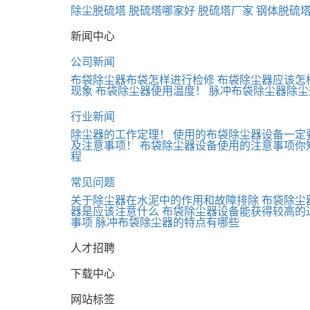
除尘脱硫塔
脱硫塔哪家好
脱硫塔厂家
钢体脱硫
新闻中心
公司新闻
布袋除尘器布袋怎样进行检修
布袋除尘器应该怎
现象
布袋除尘器使用温度！
脉冲布袋除尘器除尘
行业新闻
除尘器的工作定理！
使用的布袋除尘器设备一定
及注意事项！
布袋除尘器设备使用的注意事项你
程
常见问题
关于除尘器在水泥中的作用和故障排除
布袋除尘
器是应该注意什么
布袋除尘器设备能获得较高的
事项
脉冲布袋除尘器的特点有哪些
人才招聘
下载中心
网站标签