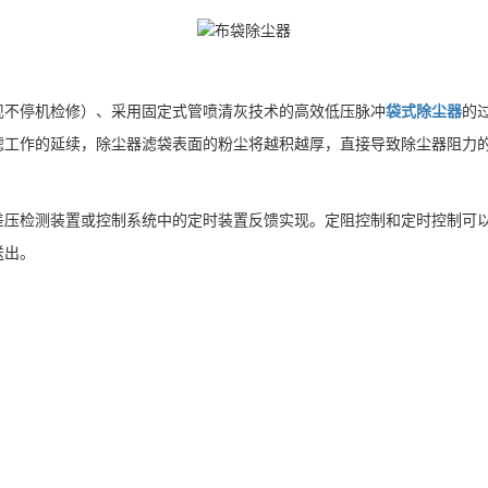
现不停机检修）、采用固定式管喷清灰技术的高效低压脉冲
袋式除尘器
的
滤工作的延续，除尘器滤袋表面的粉尘将越积越厚，直接导致除尘器阻力
差压检测装置或控制系统中的定时装置反馈实现。定阻控制和定时控制可
送出。