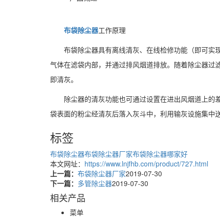
布袋除尘器
工作原理
布袋除尘器具有离线清灰、在线检修功能（即可实
气体在滤袋内部，并通过排风烟道排放。随着除尘器过
即清灰。
除尘器的清灰功能也可通过设置在进出风烟道上的
袋表面的粉尘经清灰后落入灰斗中，利用输灰设施集中
标签
布袋除尘器
布袋除尘器厂家
布袋除尘器哪家好
本文网址：
https://www.lnjfhb.com/product/727.html
上一篇：
布袋除尘器厂家
2019-07-30
下一篇：
多管除尘器
2019-07-30
相关产品
菜单