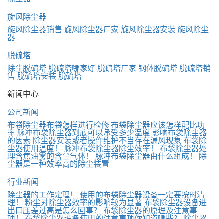
旋风除尘器
旋风除尘器销售
旋风除尘器厂家
旋风除尘器安装
旋风除尘
器
脱硫塔
除尘脱硫塔
脱硫塔哪家好
脱硫塔厂家
钢体脱硫塔
脱硫塔销
售
脱硫塔安装
脱硫塔
新闻中心
公司新闻
布袋除尘器布袋怎样进行检修
布袋除尘器应该怎样配比功
率
脉冲布袋除尘器到底可以承受多少温度
影响布袋除尘器
的因素
除尘器安装或者操作维护不当存在漏风现象
布袋除
尘器使用温度！
脉冲布袋除尘器除尘效率！
布袋除尘器处
理含焦油雾的含尘气体！
脉冲布袋除尘器由什么组成！
除
尘器是一种效率高的除尘装置
行业新闻
除尘器的工作定理！
使用的布袋除尘器设备一定要按时清
理！
粉尘对除尘器效率的影响较为显著
布袋除尘器设备进
出口压差过高是怎么回事？
布袋除尘器的原理及注意事
项！
布袋除尘器设备使用的注意事项你知道哪些？
除尘器